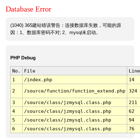
Database Error
(1040) 365建站错误警告：连接数据库失败，可能的原
因：1、数据库密码不对; 2、mysql未启动。
PHP Debug
No.
File
Line
1
/index.php
14
2
/source/function/function_extend.php
324
3
/source/class/jzmysql.class.php
211
4
/source/class/jzmysql.class.php
62
5
/source/class/jzmysql.class.php
94
6
/source/class/jzmysql.class.php
76