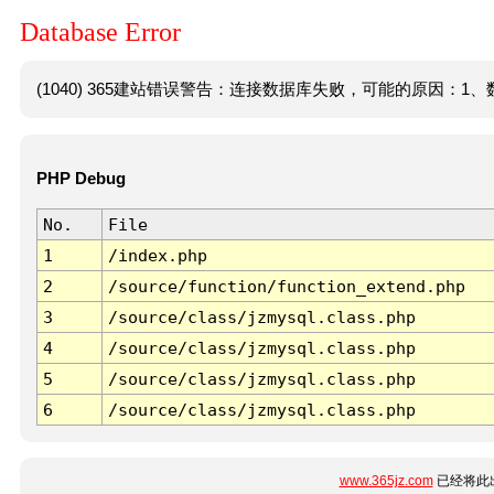
Database Error
(1040) 365建站错误警告：连接数据库失败，可能的原因：1、数
PHP Debug
No.
File
1
/index.php
2
/source/function/function_extend.php
3
/source/class/jzmysql.class.php
4
/source/class/jzmysql.class.php
5
/source/class/jzmysql.class.php
6
/source/class/jzmysql.class.php
www.365jz.com
已经将此