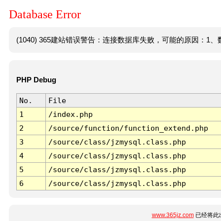
Database Error
(1040) 365建站错误警告：连接数据库失败，可能的原因：1、数
PHP Debug
No.
File
1
/index.php
2
/source/function/function_extend.php
3
/source/class/jzmysql.class.php
4
/source/class/jzmysql.class.php
5
/source/class/jzmysql.class.php
6
/source/class/jzmysql.class.php
www.365jz.com
已经将此