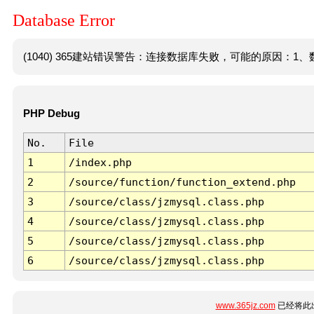
Database Error
(1040) 365建站错误警告：连接数据库失败，可能的原因：1、数
PHP Debug
No.
File
1
/index.php
2
/source/function/function_extend.php
3
/source/class/jzmysql.class.php
4
/source/class/jzmysql.class.php
5
/source/class/jzmysql.class.php
6
/source/class/jzmysql.class.php
www.365jz.com
已经将此