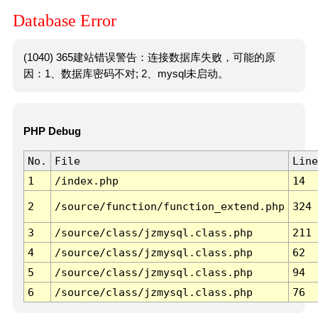
Database Error
(1040) 365建站错误警告：连接数据库失败，可能的原
因：1、数据库密码不对; 2、mysql未启动。
PHP Debug
No.
File
Line
1
/index.php
14
2
/source/function/function_extend.php
324
3
/source/class/jzmysql.class.php
211
4
/source/class/jzmysql.class.php
62
5
/source/class/jzmysql.class.php
94
6
/source/class/jzmysql.class.php
76