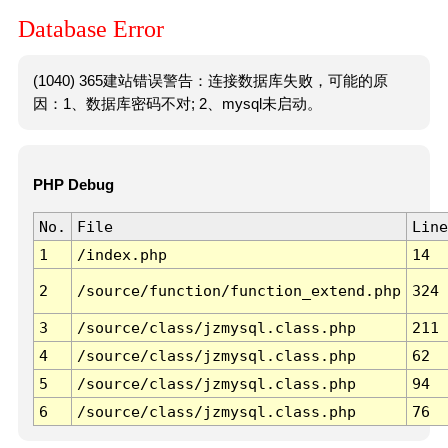
Database Error
(1040) 365建站错误警告：连接数据库失败，可能的原
因：1、数据库密码不对; 2、mysql未启动。
PHP Debug
No.
File
Line
1
/index.php
14
2
/source/function/function_extend.php
324
3
/source/class/jzmysql.class.php
211
4
/source/class/jzmysql.class.php
62
5
/source/class/jzmysql.class.php
94
6
/source/class/jzmysql.class.php
76