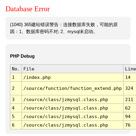
Database Error
(1040) 365建站错误警告：连接数据库失败，可能的原
因：1、数据库密码不对; 2、mysql未启动。
PHP Debug
No.
File
Line
1
/index.php
14
2
/source/function/function_extend.php
324
3
/source/class/jzmysql.class.php
211
4
/source/class/jzmysql.class.php
62
5
/source/class/jzmysql.class.php
94
6
/source/class/jzmysql.class.php
76