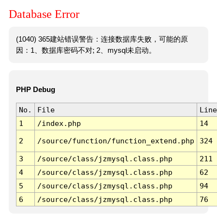
Database Error
(1040) 365建站错误警告：连接数据库失败，可能的原
因：1、数据库密码不对; 2、mysql未启动。
PHP Debug
No.
File
Line
1
/index.php
14
2
/source/function/function_extend.php
324
3
/source/class/jzmysql.class.php
211
4
/source/class/jzmysql.class.php
62
5
/source/class/jzmysql.class.php
94
6
/source/class/jzmysql.class.php
76