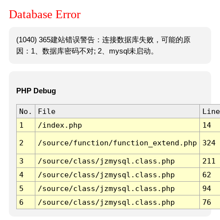
Database Error
(1040) 365建站错误警告：连接数据库失败，可能的原
因：1、数据库密码不对; 2、mysql未启动。
PHP Debug
No.
File
Line
1
/index.php
14
2
/source/function/function_extend.php
324
3
/source/class/jzmysql.class.php
211
4
/source/class/jzmysql.class.php
62
5
/source/class/jzmysql.class.php
94
6
/source/class/jzmysql.class.php
76