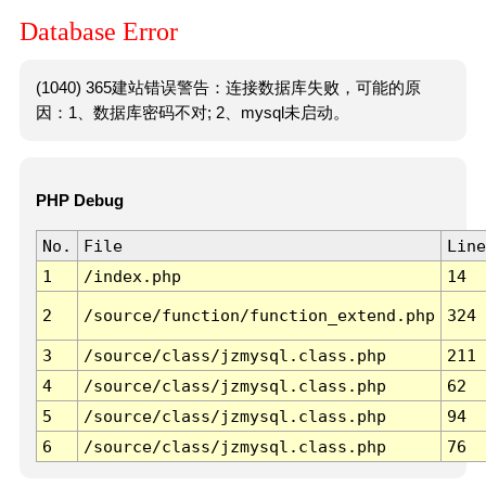
Database Error
(1040) 365建站错误警告：连接数据库失败，可能的原
因：1、数据库密码不对; 2、mysql未启动。
PHP Debug
No.
File
Line
1
/index.php
14
2
/source/function/function_extend.php
324
3
/source/class/jzmysql.class.php
211
4
/source/class/jzmysql.class.php
62
5
/source/class/jzmysql.class.php
94
6
/source/class/jzmysql.class.php
76