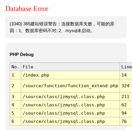
Database Error
(1040) 365建站错误警告：连接数据库失败，可能的原
因：1、数据库密码不对; 2、mysql未启动。
PHP Debug
No.
File
Line
1
/index.php
14
2
/source/function/function_extend.php
324
3
/source/class/jzmysql.class.php
211
4
/source/class/jzmysql.class.php
62
5
/source/class/jzmysql.class.php
94
6
/source/class/jzmysql.class.php
76