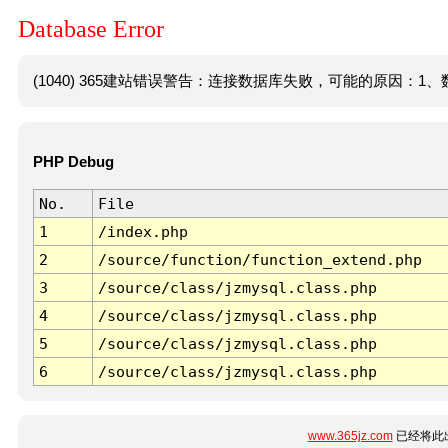
Database Error
(1040) 365建站错误警告：连接数据库失败，可能的原因：1、数
PHP Debug
No.
File
1
/index.php
2
/source/function/function_extend.php
3
/source/class/jzmysql.class.php
4
/source/class/jzmysql.class.php
5
/source/class/jzmysql.class.php
6
/source/class/jzmysql.class.php
www.365jz.com
已经将此