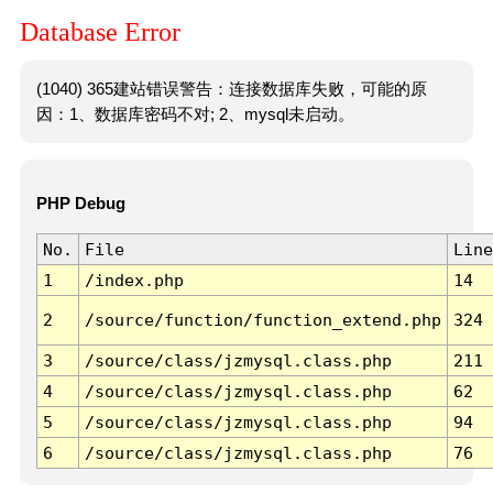
Database Error
(1040) 365建站错误警告：连接数据库失败，可能的原
因：1、数据库密码不对; 2、mysql未启动。
PHP Debug
No.
File
Line
1
/index.php
14
2
/source/function/function_extend.php
324
3
/source/class/jzmysql.class.php
211
4
/source/class/jzmysql.class.php
62
5
/source/class/jzmysql.class.php
94
6
/source/class/jzmysql.class.php
76